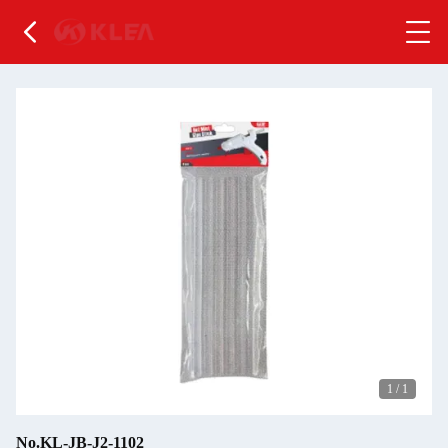
1
/
1
No.KL-JB-J2-1102