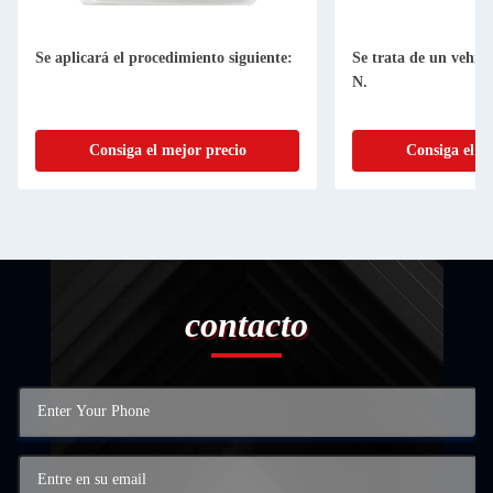
Se aplicará el procedimiento siguiente:
Se trata de un vehícu
N.
Consiga el mejor precio
Consiga el m
contacto